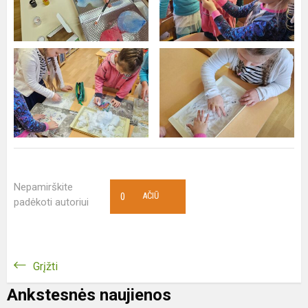
Nepamirškite
0
AČIŪ
padėkoti autoriui
Grįžti
Ankstesnės naujienos