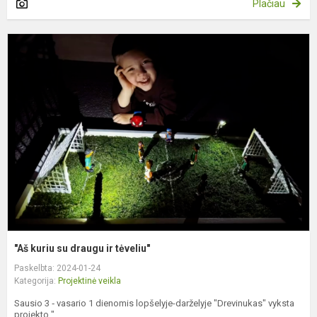
Plačiau
"
k
s
d
ir
t
"Aš kuriu su draugu ir tėveliu"
Paskelbta: 2024-01-24
Kategorija:
Projektinė veikla
Sausio 3 ‐ vasario 1 dienomis lopšelyje-darželyje "Drevinukas" vyksta
projekto "...