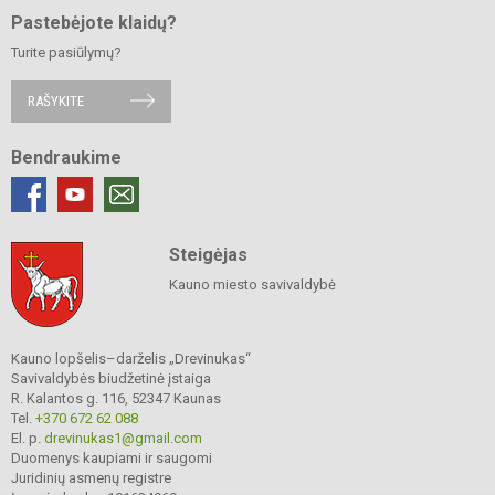
Pastebėjote klaidų?
Turite pasiūlymų?
RAŠYKITE
Bendraukime
Steigėjas
Kauno miesto savivaldybė
Kauno lopšelis–darželis „Drevinukas“
Savivaldybės biudžetinė įstaiga
R. Kalantos g. 116, 52347 Kaunas
Tel.
+370 672 62 088
El. p.
drevinukas1@gmail.com
Duomenys kaupiami ir saugomi
Juridinių asmenų registre