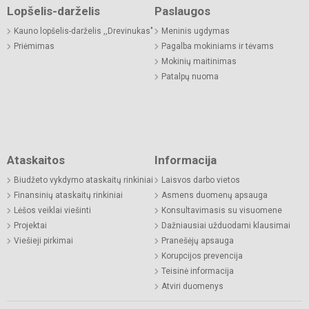
Lopšelis-darželis
Paslaugos
Kauno lopšelis-darželis ,,Drevinukas"
Meninis ugdymas
Priėmimas
Pagalba mokiniams ir tėvams
Mokinių maitinimas
Patalpų nuoma
Ataskaitos
Informacija
Biudžeto vykdymo ataskaitų rinkiniai
Laisvos darbo vietos
Finansinių ataskaitų rinkiniai
Asmens duomenų apsauga
Lėšos veiklai viešinti
Konsultavimasis su visuomene
Projektai
Dažniausiai užduodami klausimai
Viešieji pirkimai
Pranešėjų apsauga
Korupcijos prevencija
Teisinė informacija
Atviri duomenys