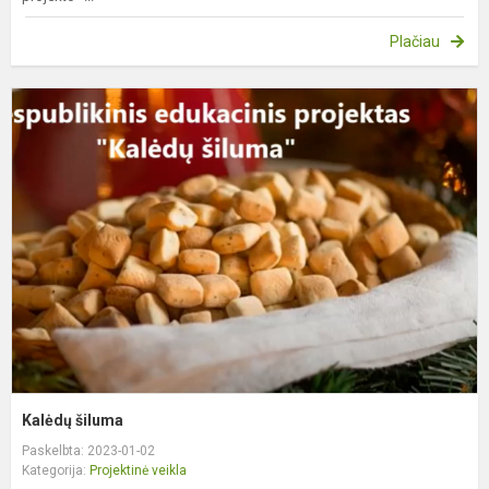
Plačiau
K
š
Kalėdų šiluma
Paskelbta: 2023-01-02
Kategorija:
Projektinė veikla