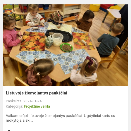
L
ž
p
Lietuvoje žiemojantys paukščiai
Paskelbta: 2024-01-24
Kategorija:
Projektinė veikla
Vaikams rūpi Lietuvoje žiemojantys paukščiai. Ugdytiniai kartu su
mokytoja aiški...