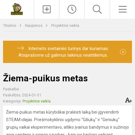
Paieška
Men
Titulinis
Naujienos
Projektinė veikla
Interneto svetainės turinys dar kuriamas.
×
Atsiprašome už galimus laikinus neatitikimus.
Žiema-puikus metas
Paskelbė :
Paskelbta: 2024-01-31
Kategorija:
Projektinė veikla
Žiema-puikus metas kūrybiškai praleisti laiką bei įgyvendinti
STEAM idėjas. Priešmokyklinio ugdymo ''Giliukų'' ir ''Geniukų''
grupių vaikai eksperimentavo, atliko įvairius bandymus ir sužinojo
apie vandens ir sniego savybes - kaip jos keičiasi veikiant