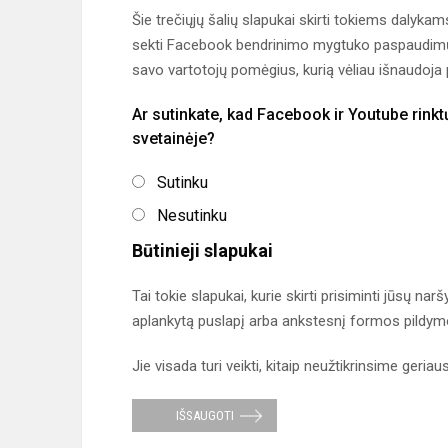
Šie trečiųjų šalių slapukai skirti tokiems dalyka
sekti Facebook bendrinimo mygtuko paspaudimų sk
savo vartotojų pomėgius, kurią vėliau išnaudoj
Ar sutinkate, kad Facebook ir Youtube rinkt
svetainėje?
Sutinku
Nesutinku
Būtinieji slapukai
Tai tokie slapukai, kurie skirti prisiminti jūsų n
aplankytą puslapį arba ankstesnį formos pildymo
Jie visada turi veikti, kitaip neužtikrinsime geria
IŠSAUGOTI