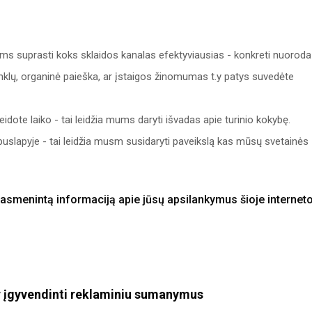
ums suprasti koks sklaidos kanalas efektyviausias - konkreti nuoroda
tinklų, organinė paieška, ar įstaigos žinomumas t.y patys suvedėte
eidote laiko - tai leidžia mums daryti išvadas apie turinio kokybę.
slapyje - tai leidžia musm susidaryti paveikslą kas mūsų svetainės
nuasmenintą informaciją apie jūsų apsilankymus šioje internet
ir įgyvendinti reklaminiu sumanymus