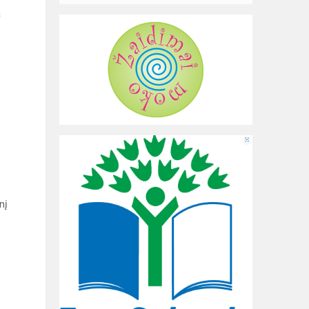
a
e
nį