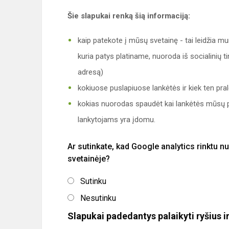
Šie slapukai renką šią informaciją:
kaip patekote į mūsų svetainę - tai leidžia m
kuria patys platiname, nuoroda iš socialinių 
adresą)
kokiuose puslapiuose lankėtės ir kiek ten pral
kokias nuorodas spaudėt kai lankėtės mūsų pu
lankytojams yra įdomu.
Ar sutinkate, kad Google analytics rinktu 
svetainėje?
Sutinku
Nesutinku
Slapukai padedantys palaikyti ryšius 