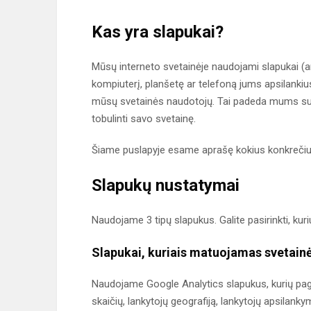
Kas yra slapukai?
Mūsų interneto svetainėje naudojami slapukai (an
kompiuterį, planšetę ar telefoną jums apsilankius
mūsų svetainės naudotojų. Tai padeda mums sute
tobulinti savo svetainę.
Šiame puslapyje esame aprašę kokius konkreč
Slapukų nustatymai
Naudojame 3 tipų slapukus. Galite pasirinkti, 
Slapukai, kuriais matuojamas svetain
Naudojame Google Analytics slapukus, kurių pag
skaičių, lankytojų geografiją, lankytojų apsilank