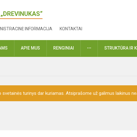
 „DREVINUKAS“
NISTRACINĖ INFORMACIJA
KONTAKTAI
DAUGIAU
VAMS
APIE MUS
RENGINIAI
STRUKTŪRA IR 
o svetainės turinys dar kuriamas. Atsiprašome už galimus laikinus nea