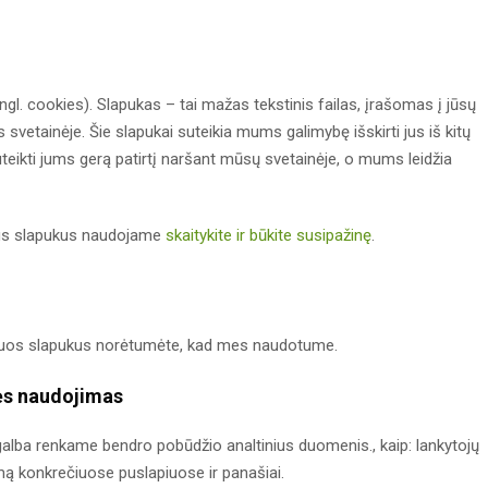
gl. cookies). Slapukas – tai mažas tekstinis failas, įrašomas į jūsų
 svetainėje. Šie slapukai suteikia mums galimybę išskirti jus iš kitų
ikti jums gerą patirtį naršant mūsų svetainėje, o mums leidžia
ius slapukus naudojame
skaitykite ir būkite susipažinę
.
kuriuos slapukus norėtumėte, kad mes naudotume.
ės naudojimas
alba renkame bendro pobūdžio analtinius duomenis., kaip: lankytojų
ymą konkrečiuose puslapiuose ir panašiai.