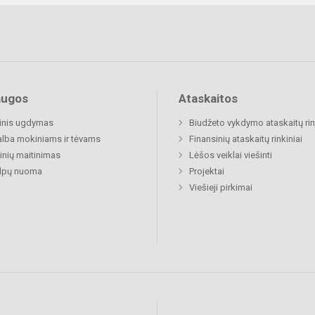
augos
Ataskaitos
inis ugdymas
Biudžeto vykdymo ataskaitų rin
lba mokiniams ir tėvams
Finansinių ataskaitų rinkiniai
nių maitinimas
Lėšos veiklai viešinti
alpų nuoma
Projektai
Viešieji pirkimai