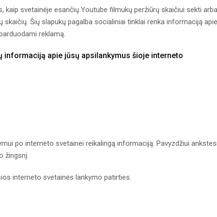
ms, kaip svetainėje esančių Youtube filmukų peržiūrų skaičiui sekti arb
aičių. Šių slapukų pagalba socialiniai tinklai renka informaciją api
a parduodami reklamą.
ų informaciją apie jūsų apsilankymus šioje interneto
aršymui po interneto svetainei reikalingą informaciją. Pavyzdžiui ankstes
 žingsnį.
usios interneto svetainės lankymo patirties.