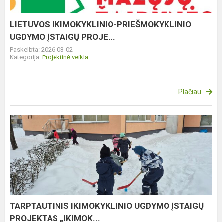
LIETUVOS IKIMOKYKLINIO-PRIEŠMOKYKLINIO
UGDYMO ĮSTAIGŲ PROJE...
Paskelbta: 2026-03-02
Kategorija:
Projektinė veikla
Plačiau
TARPTAUTINIS
IKIMOKYKLINIO
UGDYMO
ĮSTAIGŲ
PROJEKTAS
„IKIMOK...
TARPTAUTINIS IKIMOKYKLINIO UGDYMO ĮSTAIGŲ
PROJEKTAS „IKIMOK...