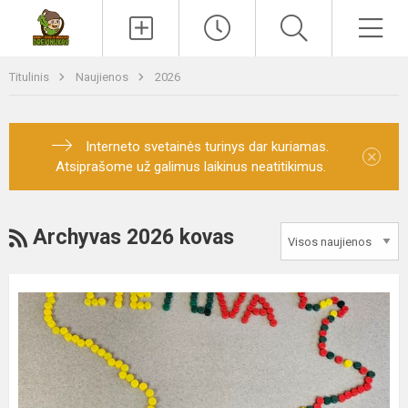
Paieška
Men
Titulinis
Naujienos
2026
Interneto svetainės turinys dar kuriamas.
×
Atsiprašome už galimus laikinus neatitikimus.
RSS
Archyvas 2026 kovas
RESPUBLIKINIS
PROJEKTAS
„LINKĖJIMAS
LIETUVAI“