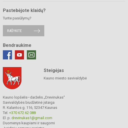
Pastebėjote klaidų?
Turite pasiūlymų?
RAŠYKITE
Bendraukime
Steigėjas
Kauno miesto savivaldybė
Kauno lopšelis–darželis „Drevinukas“
Savivaldybės biudžetinė įstaiga
R. Kalantos g. 116, 52347 Kaunas
Tel.
+370 672 62 088
El. p.
drevinukas1@gmail.com
Duomenys kaupiami ir saugomi