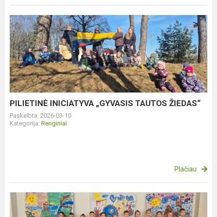
PILIETINĖ
INICIATYVA
„GYVASIS
TAUTOS
ŽIEDAS“
PILIETINĖ INICIATYVA „GYVASIS TAUTOS ŽIEDAS“
Paskelbta: 2026-03-10
Kategorija:
Renginiai
Plačiau
MUZIKINIS
PROJEKTAS