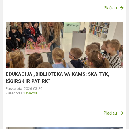
Plačiau
EDUKACIJA
„BIBLIOTEKA
VAIKAMS:
SKAITYK,
IŠGIRSK
IR
PATIRK“
EDUKACIJA „BIBLIOTEKA VAIKAMS: SKAITYK,
IŠGIRSK IR PATIRK“
Paskelbta: 2026-03-20
Kategorija:
Išvykos
Plačiau