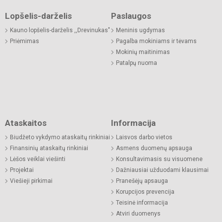
Lopšelis-darželis
Paslaugos
Kauno lopšelis-darželis ,,Drevinukas"
Meninis ugdymas
Priėmimas
Pagalba mokiniams ir tėvams
Mokinių maitinimas
Patalpų nuoma
Ataskaitos
Informacija
Biudžeto vykdymo ataskaitų rinkiniai
Laisvos darbo vietos
Finansinių ataskaitų rinkiniai
Asmens duomenų apsauga
Lėšos veiklai viešinti
Konsultavimasis su visuomene
Projektai
Dažniausiai užduodami klausimai
Viešieji pirkimai
Pranešėjų apsauga
Korupcijos prevencija
Teisinė informacija
Atviri duomenys