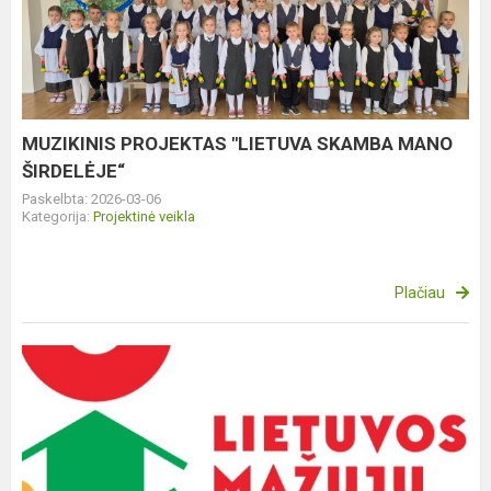
"LIETUVA
SKAMBA
MANO
ŠIRDELĖJE“
MUZIKINIS PROJEKTAS "LIETUVA SKAMBA MANO
ŠIRDELĖJE“
Paskelbta: 2026-03-06
Kategorija:
Projektinė veikla
Plačiau
LIETUVOS
IKIMOKYKLINIO-
PRIEŠMOKYKLINIO
UGDYMO
ĮSTAIGŲ
PROJE...