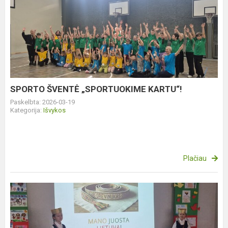
SPORTO
ŠVENTĖ
„SPORTUOKIME
KARTU“!
SPORTO ŠVENTĖ „SPORTUOKIME KARTU“!
Paskelbta: 2026-03-19
Kategorija:
Išvykos
Plačiau
STREAM
VAIKŲ
KONFERENCIJA „KURIU
GIMTINEI“