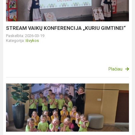
STREAM VAIKŲ KONFERENCIJA „KURIU GIMTINEI“
Paskelbta: 2026-03-19
Kategorija:
Išvykos
Plačiau
IŠVYKA
KAUNO
MIKO
PETRAUSKO
SCENOS
MENŲ
MOKYKLĄ