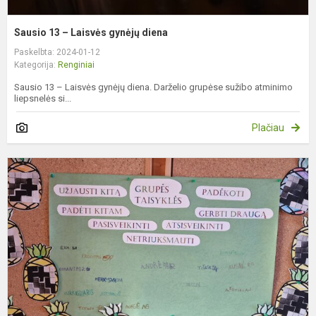
Sausio 13 – Laisvės gynėjų diena
Paskelbta: 2024-01-12
Kategorija:
Renginiai
Sausio 13 – Laisvės gynėjų diena. Darželio grupėse sužibo atminimo
liepsnelės si...
Plačiau
M
a