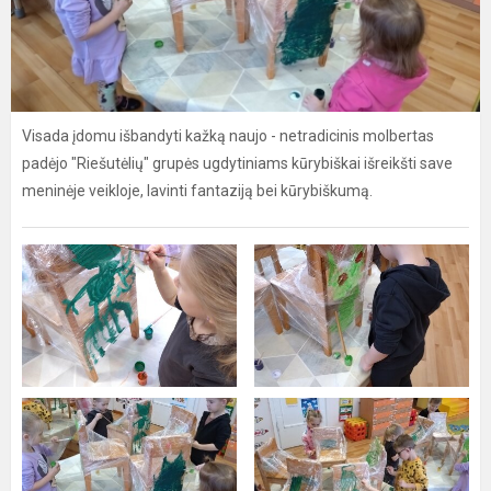
Visada įdomu išbandyti kažką naujo - netradicinis molbertas
padėjo "Riešutėlių" grupės ugdytiniams kūrybiškai išreikšti save
meninėje veikloje, lavinti fantaziją bei kūrybiškumą.