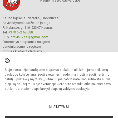
Kauno miesto savivaldybė
Kauno lopšelis–darželis „Drevinukas“
Savivaldybės biudžetinė įstaiga
R. Kalantos g. 116, 52347 Kaunas
Tel.
+370 672 62 088
El. p.
drevinukas1@gmail.com
Duomenys kaupiami ir saugomi
Juridinių asmenų registre
Įmonės kodas 191634969
Šioje svetainėje naudojame slapukus siekdami užtikrinti jums teikiamų
© 2023. Kauno lopšelis–darželis „Drevinukas“. Visos teisės saugomos.
Kopijuoti turinį be raštiško įstaigos administracijos sutikimo griežtai draudžiama.
paslaugų kokybę, analizuoti svetainės naudojimą ir optimizuoti naršymo
patirtį. Spustelėję mygtuką „Sutinku“, jūs patvirtinate, kad sutinkate su visų
Prieinamumo paraiška
Slapukų valdymas
slapukų naudojimu šioje svetainėje. Jei norite atšaukti arba pakeisti savo
sutikimus, prašome apsilankyti
slapukų valdymo puslapyje
.
Sumanus būdas atnaujinti
mokyklos interneto
svetainę
NUSTATYMAI