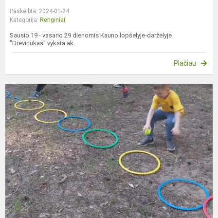
Paskelbta: 2024-01-24
Kategorija:
Renginiai
Sausio 19 - vasario 29 dienomis Kauno lopšelyje-darželyje
"Drevinukas" vyksta ak...
Plačiau
P
S
d