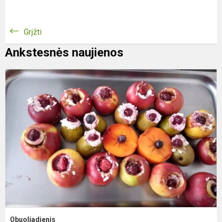
Grįžti
Ankstesnės naujienos
O
Obuoliadienis