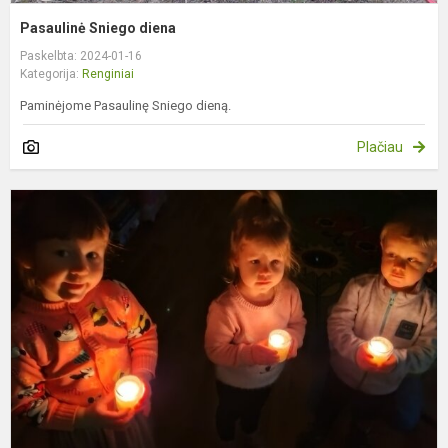
Pasaulinė Sniego diena
Paskelbta: 2024-01-16
Kategorija:
Renginiai
Paminėjome Pasaulinę Sniego dieną.
Plačiau
S
1
–
L
g
d