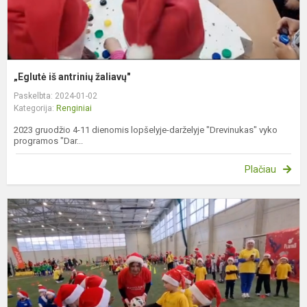
„Eglutė iš antrinių žaliavų"
Paskelbta: 2024-01-02
Kategorija:
Renginiai
2023 gruodžio 4-11 dienomis lopšelyje-darželyje "Drevinukas" vyko
programos "Dar...
Plačiau
"
K