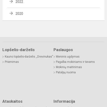
2022
2020
Lopšelis-darželis
Paslaugos
Kauno lopšelis-darželis ,,Drevinukas"
Meninis ugdymas
Priėmimas
Pagalba mokiniams ir tėvams
Mokinių maitinimas
Patalpų nuoma
Ataskaitos
Informacija