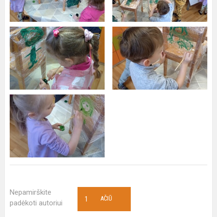
Nepamirškite
1
AČIŪ
padėkoti autoriui