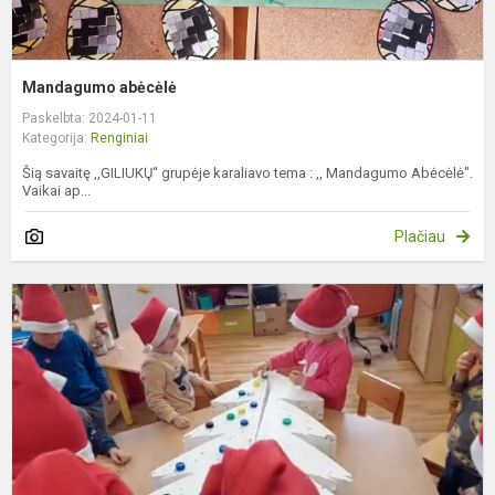
Mandagumo abėcėlė
Paskelbta: 2024-01-11
Kategorija:
Renginiai
Šią savaitę ,,GILIUKŲ“ grupėje karaliavo tema : ,, Mandagumo Abėcėlė".
Vaikai ap...
Plačiau
„
i
a
ž