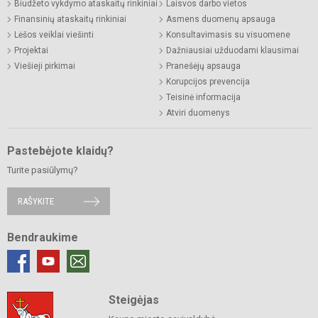
Biudžeto vykdymo ataskaitų rinkiniai
Laisvos darbo vietos
Finansinių ataskaitų rinkiniai
Asmens duomenų apsauga
Lėšos veiklai viešinti
Konsultavimasis su visuomene
Projektai
Dažniausiai užduodami klausimai
Viešieji pirkimai
Pranešėjų apsauga
Korupcijos prevencija
Teisinė informacija
Atviri duomenys
Pastebėjote klaidų?
Turite pasiūlymų?
RAŠYKITE
Bendraukime
Steigėjas