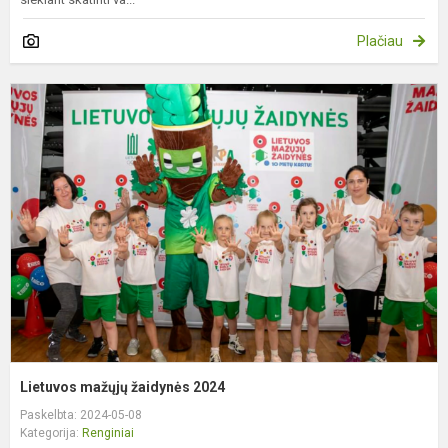
Plačiau
L
m
ž
2
Lietuvos mažųjų žaidynės 2024
Paskelbta: 2024-05-08
Kategorija:
Renginiai