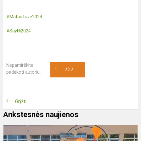
#MatauTave2024
#SayHi2024
Nepamirškite
1
AČIŪ
padėkoti autoriui
Grįžti
Ankstesnės naujienos
R
š