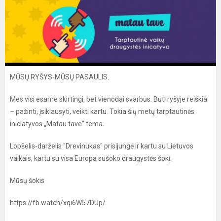
MŪSŲ RYŠYS-MŪSŲ PASAULIS.
Mes visi esame skirtingi, bet vienodai svarbūs. Būti ryšyje reiškia
– pažinti, įsiklausyti, veikti kartu. Tokia šių metų tarptautinės
iniciatyvos „Matau tave“ tema.
Lopšelis-darželis "Drevinukas" prisijungė ir kartu su Lietuvos
vaikais, kartu su visa Europa sušoko draugystės šokį.
Mūsų šokis
https://fb.watch/xqi6W57DUp/