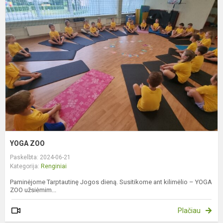
Z
YOGA ZOO
Paskelbta: 2024-06-21
Kategorija:
Renginiai
Paminėjome Tarptautinę Jogos dieną. Susitikome ant kilimėlio – YOGA
ZOO užsiėmim...
Plačiau