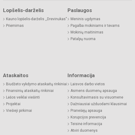
Lopšelis-darželis
Paslaugos
Kauno lopšelis-darželis ,,Drevinukas"
Meninis ugdymas
Priėmimas
Pagalba mokiniams ir tėvams
Mokinių maitinimas
Patalpų nuoma
Ataskaitos
Informacija
Biudžeto vykdymo ataskaitų rinkiniai
Laisvos darbo vietos
Finansinių ataskaitų rinkiniai
Asmens duomenų apsauga
Lėšos veiklai viešinti
Konsultavimasis su visuomene
Projektai
Dažniausiai užduodami klausimai
Viešieji pirkimai
Pranešėjų apsauga
Korupcijos prevencija
Teisinė informacija
Atviri duomenys