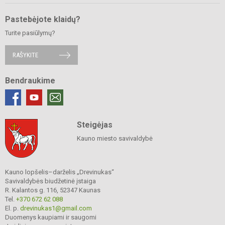
Pastebėjote klaidų?
Turite pasiūlymų?
RAŠYKITE
Bendraukime
Steigėjas
Kauno miesto savivaldybė
Kauno lopšelis–darželis „Drevinukas“
Savivaldybės biudžetinė įstaiga
R. Kalantos g. 116, 52347 Kaunas
Tel.
+370 672 62 088
El. p.
drevinukas1@gmail.com
Duomenys kaupiami ir saugomi