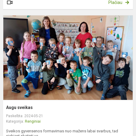
Plačiau
A
s
Augu sveikas
Paskelbta: 2024-05-21
Kategorija:
Renginiai
Sveikos gyvensenos formavimas nuo mažens labai svarbus, tad
siekiant skatinti va...