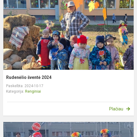
2
Rudenėlio šventė 2024
Paskelbta: 2024-10-17
Kategorija:
Renginiai
Plačiau
R
r