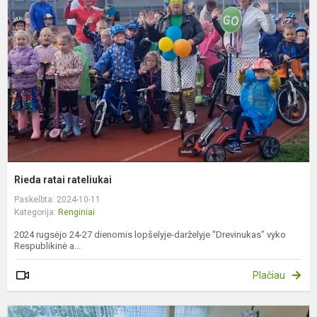
r
Rieda ratai rateliukai
Paskelbta: 2024-10-11
Kategorija:
Renginiai
2024 rugsėjo 24-27 dienomis lopšelyje-darželyje "Drevinukas" vyko
Respublikinė a...
Plačiau
Y