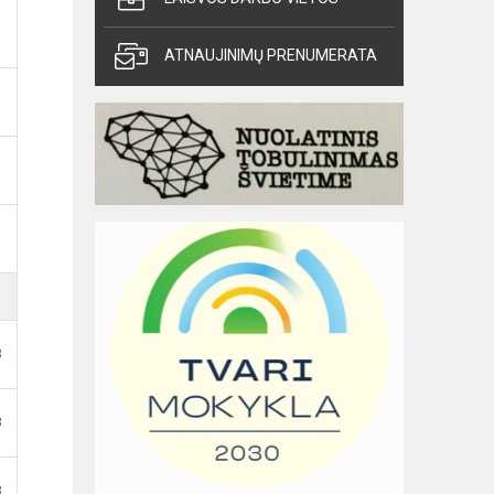
ATNAUJINIMŲ PRENUMERATA
B
B
B