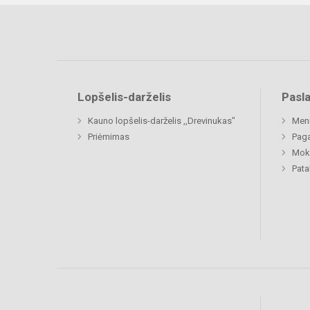
Lopšelis-darželis
Pasl
Kauno lopšelis-darželis ,,Drevinukas"
Men
Priėmimas
Paga
Moki
Pat