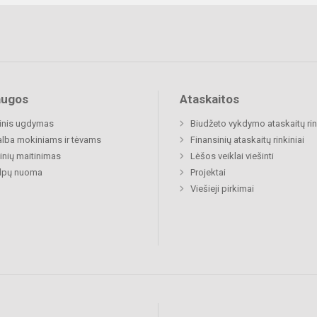
augos
Ataskaitos
inis ugdymas
Biudžeto vykdymo ataskaitų rin
lba mokiniams ir tėvams
Finansinių ataskaitų rinkiniai
nių maitinimas
Lėšos veiklai viešinti
alpų nuoma
Projektai
Viešieji pirkimai