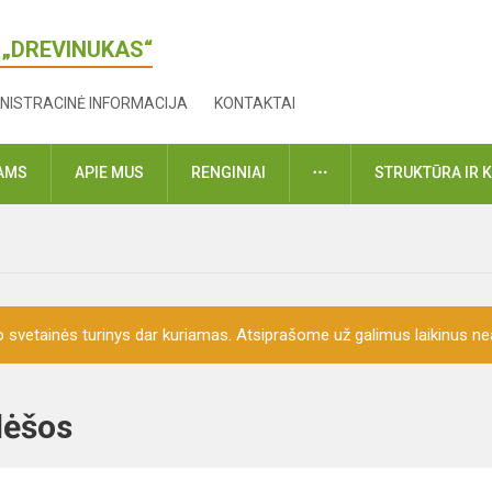
 „DREVINUKAS“
NISTRACINĖ INFORMACIJA
KONTAKTAI
DAUGIAU
VAMS
APIE MUS
RENGINIAI
STRUKTŪRA IR 
o svetainės turinys dar kuriamas. Atsiprašome už galimus laikinus nea
o lėšos